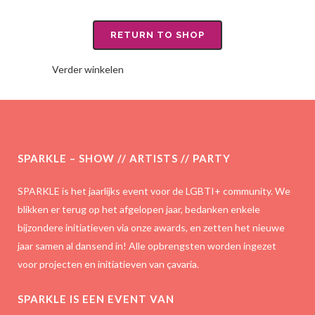
RETURN TO SHOP
Verder winkelen
SPARKLE – SHOW // ARTISTS // PARTY
SPARKLE is het jaarlijks event voor de LGBTI+ community. We
blikken er terug op het afgelopen jaar, bedanken enkele
bijzondere initiatieven via onze awards, en zetten het nieuwe
jaar samen al dansend in! Alle opbrengsten worden ingezet
voor projecten en initiatieven van çavaria.
SPARKLE IS EEN EVENT VAN