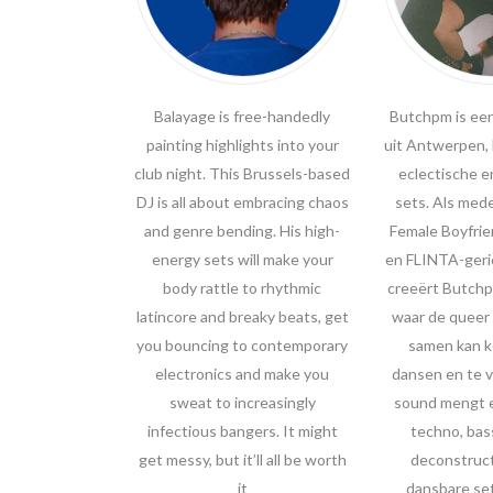
Balayage is free-handedly
Butchpm is een
painting highlights into your
uit Antwerpen,
club night. This Brussels-based
eclectische 
DJ is all about embracing chaos
sets. Als med
and genre bending. His high-
Female Boyfrie
energy sets will make your
en FLINTA-geri
body rattle to rhythmic
creeërt Butchp
latincore and breaky beats, get
waar de quee
you bouncing to contemporary
samen kan 
electronics and make you
dansen en te 
sweat to increasingly
sound mengt 
infectious bangers. It might
techno, bas
get messy, but it’ll all be worth
deconstruct
it
dansbare se