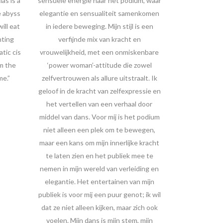
as is a
sensuele energie naar het podium, waar
e abyss
elegantie en sensualiteit samenkomen
ill eat
in iedere beweging. Mijn stijl is een
nting
verfijnde mix van kracht en
atic cis
vrouwelijkheid, met een onmiskenbare
m the
‘power woman’-attitude die zowel
me.”
zelfvertrouwen als allure uitstraalt. Ik
geloof in de kracht van zelfexpressie en
het vertellen van een verhaal door
middel van dans. Voor mij is het podium
niet alleen een plek om te bewegen,
maar een kans om mijn innerlijke kracht
te laten zien en het publiek mee te
nemen in mijn wereld van verleiding en
elegantie. Het entertainen van mijn
publiek is voor mij een puur genot; ik wil
dat ze niet alleen kijken, maar zich ook
voelen. Mijn dans is mijn stem, mijn