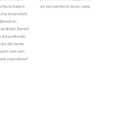
perfecte balans
en een perfecte dosis camp.
che intensiteit,
jkheid en
hardheid. Bereid
n duracelkonijn
cks die harde
neert met een
naar popcultuur!