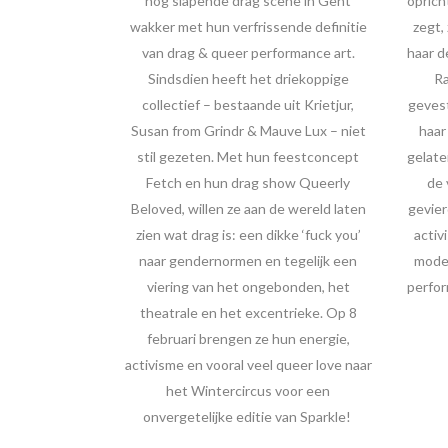
nog slapende drag scene in Gent
oprich
wakker met hun verfrissende definitie
zegt,
van drag & queer performance art.
haar 
Sindsdien heeft het driekoppige
Ra
collectief – bestaande uit Krietjur,
gevest
Susan from Grindr & Mauve Lux – niet
haar
stil gezeten. Met hun feestconcept
gelate
Fetch en hun drag show Queerly
de 
Beloved, willen ze aan de wereld laten
gevier
zien wat drag is: een dikke ‘fuck you’
activ
naar gendernormen en tegelijk een
moder
viering van het ongebonden, het
perfor
theatrale en het excentrieke. Op 8
februari brengen ze hun energie,
activisme en vooral veel queer love naar
het Wintercircus voor een
onvergetelijke editie van Sparkle!