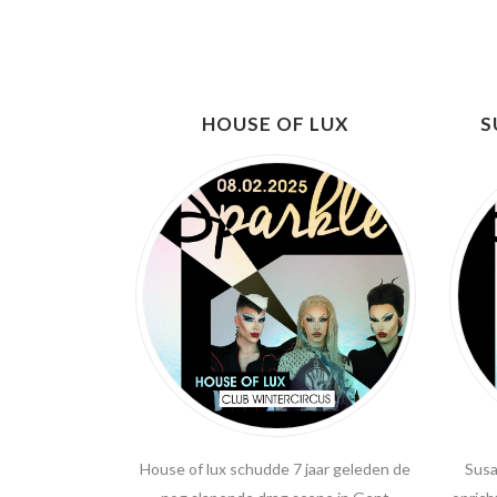
HOUSE OF LUX
S
House of lux schudde 7 jaar geleden de
Susa