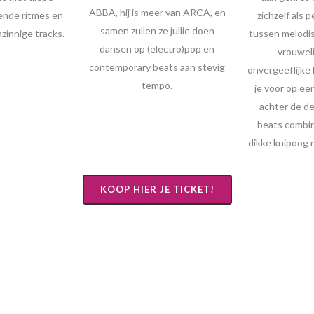
ABBA, hij is meer van ARCA, en
vende ritmes en
zichzelf als 
samen zullen ze jullie doen
zinnige tracks.
tussen melodis
dansen op (electro)pop en
vrouweli
contemporary beats aan stevig
onvergeeflijke 
tempo.
je voor op ee
achter de de
beats combi
dikke knipoog 
KOOP HIER JE TICKET!