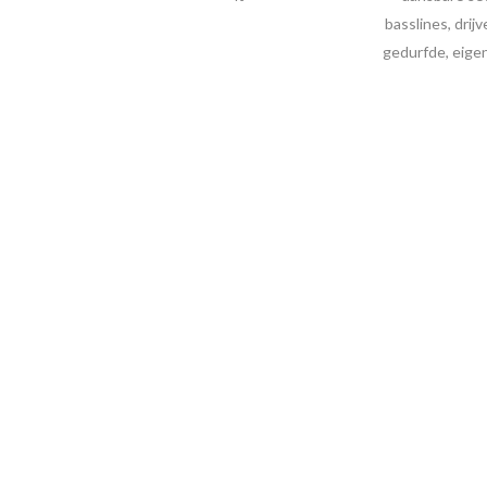
basslines, drij
gedurfde, eigen