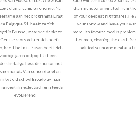
ters van House of Lux. Wie Susan
Club Wintercircus op Sparkle. “Atl
 zegt drama, camp en energie. Na
drag monster originated from th
deelname aan het programma Drag
of your deepest nightmares. He w
ce Belgique S1, heeft ze zich
your sorrow and leave your wa
igd in Brussel, maar wie denkt ze
more. Its favorite meal is problem
 Gentse roots achter zich heeft
het men, cleaning the earth fro
n, heeft het mis. Susan heeft zich
political scum one meal at a ti
voorbije jaren ontpopt tot een
de, drietalige host die humor met
isme mengt. Van conceptueel en
n tot old school Broadway, haar
mancestijl is eclectisch en steeds
evoluerend.