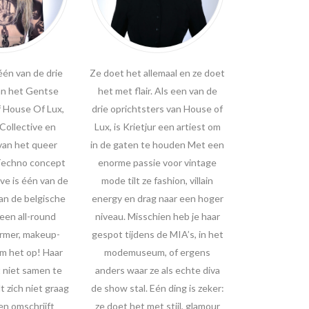
één van de drie
Ze doet het allemaal en ze doet
an het Gentse
het met flair. Als een van de
f House Of Lux,
drie oprichtsters van House of
 Collective en
Lux, is Krietjur een artiest om
van het queer
in de gaten te houden Met een
Techno concept
enorme passie voor vintage
ve is één van de
mode tilt ze fashion, villain
n de belgische
energy en drag naar een hoger
een all-round
niveau. Misschien heb je haar
rmer, makeup-
gespot tijdens de MIA’s, in het
em het op! Haar
modemuseum, of ergens
lt niet samen te
anders waar ze als echte diva
t zich niet graag
de show stal. Eén ding is zeker:
en omschrijft
ze doet het met stijl, glamour