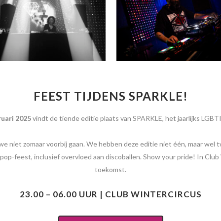
FEEST TIJDENS SPARKLE!
ruari 2025
vindt de tiende editie plaats van SPARKLE, het jaarlijks LGBT
n we niet zomaar voorbij gaan. We hebben deze editie niet één, maar we
pop-feest, inclusief overvloed aan discoballen. Show your pride! In Clu
toekomst.
23.00 – 06.00 UUR | CLUB WINTERCIRCUS