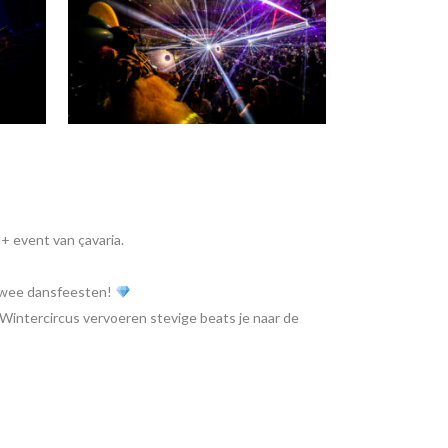
I+ event van çavaria.
l twee dansfeesten!
b Wintercircus vervoeren stevige beats je naar de