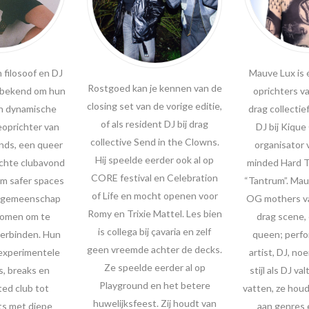
 filosoof en DJ
Mauve Lux is 
Rostgoed kan je kennen van de
 bekend om hun
oprichters v
closing set van de vorige editie,
en dynamische
drag collectie
of als resident DJ bij drag
eoprichter van
DJ bij Kique
collective Send in the Clowns.
nds, een queer
organisator 
Hij speelde eerder ook al op
chte clubavond
minded Hard 
CORE festival en Celebration
m safer spaces
“Tantrum”. Mau
of Life en mocht openen voor
r gemeenschap
OG mothers va
Romy en Trixie Mattel. Les bien
komen om te
drag scene, 
is collega bij çavaria en zelf
verbinden. Hun
queen; perfo
geen vreemde achter de decks.
experimentele
artist, DJ, no
Ze speelde eerder al op
s, breaks en
stijl als DJ va
Playground en het betere
ed club tot
vatten, ze houd
huwelijksfeest. Zij houdt van
ts met diepe
aan genres 