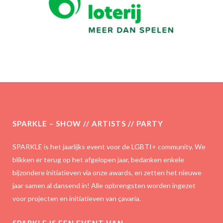
SPARKLE – SHOW // ARTISTS // PARTY
SPARKLE is het jaarlijks event voor de LGBTI+ community. We
blikken er terug op het afgelopen jaar, bedanken enkele
bijzondere initiatieven via onze awards, en zetten het nieuwe
jaar samen al dansend in! Alle opbrengsten worden ingezet
voor projecten en initiatieven van çavaria.